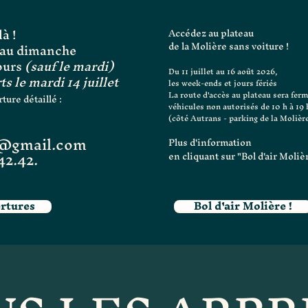
là !
Accédez au plateau
de la Molière sans voiture !
i au dimanche
jours
(sauf le mardi)
Du 11 juillet au 16 août 2026,
 le mardi 14 juillet
les week-ends et jours fériés
La route d'accès au plateau sera fer
ture détaillé :
véhicules non autorisés de 10 h à 19 h
(côté Autrans - parking de la Molièr
e@gmail.com
Plus d'information
42.42.
en cliquant sur "Bol d'air Moliè
ertures
Bol d'air Molière !